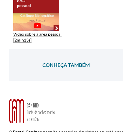
Vídeo sobre a área pessoal
[2min13s]
CONHEÇA TAMBÉM
O
Portal Caminho
permite a pesquisa simultânea em catálogos