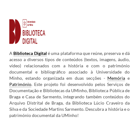
A
Biblioteca Digital
é uma plataforma que reúne, preserva e dá
acesso a diversos tipos de conteúdos (textos, imagens, áudio,
vídeo) relacionados com a história e com o património
documental e bibliográfico associado à Universidade do
Minho, estando
organizada em duas secções -
Memória
e
Património
. Este projeto foi desenvolvido pelos
Serviços de
Documentação e Bibliotecas da UMinho, Biblioteca Pública de
Braga e Casa de Sarmento, integrando também conteúdos do
Arquivo Distrital de Braga, da Biblioteca Lúcio Craveiro da
Silva e da Sociedade Martins Sarmento.
Descubra a história e o
património documental da UMinho!