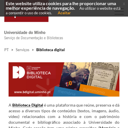
Este website utiliza cookies para lhe proporcionar uma
x
melhor experiência de navegação.
Ao utilizar o website está
Aceitar
a consentir o uso de cookies.
PT
>
Serviços
>
Biblioteca digital
A
Biblioteca Digital
é uma plataforma que reúne, preserva e dá
acesso a diversos tipos de conteúdos (textos, imagens, áudio,
vídeo) relacionados com a história e com o património
documental e bibliográfico associado à Universidade do
Minho. Cada secção tem uma página especifica (
Memória
e