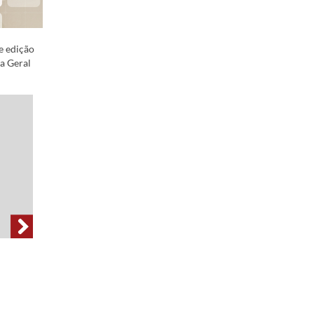
e edição
ca Geral