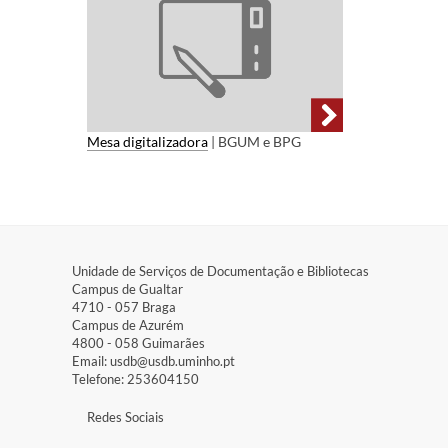
Mesa digitalizadora
| BGUM e BPG
Unidade de Serviços de Documentação e Bibliotecas
Campus de Gualtar​
4710 - ​057 Braga
Campus de Azurém​
4800 - ​058 Guimarães
Email: usdb@usdb.uminho.pt
Telefone: 253604150
​Redes Sociais