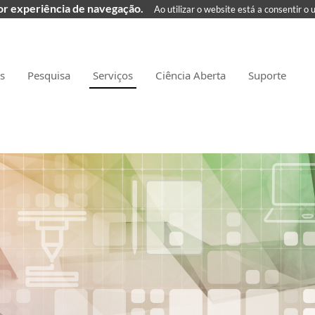
hor experiência de navegação.
Ao utilizar o website está a consentir o 
as
Pesquisa
Serviços
Ciência Aberta
Suporte