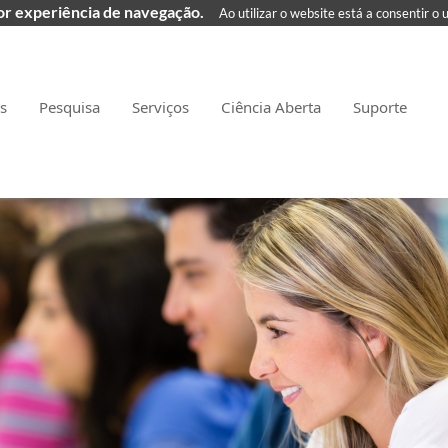
hor experiência de navegação.
Ao utilizar o website está a consentir o 
as
Pesquisa
Serviços
Ciência Aberta
Suporte