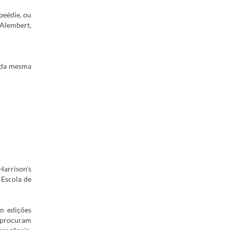
peédie, ou
'Alembert,
o da mesma
Harrison's
 Escola de
m edições
e procuram