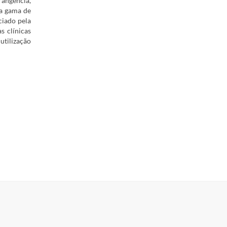
rangência,
ta gama de
ciado pela
s clínicas
 utilização