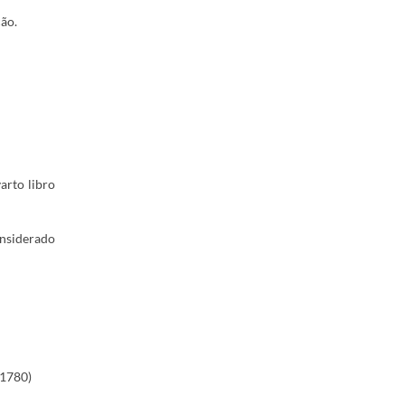
ão.
arto libro
considerado
-1780)