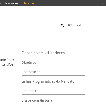
Aceitar
x
uso de cookies.
PT
EN
Conselho de Utilizadores
ante (quer
Objetivos
entes UOEI
Composição
Linhas Programáticas do Mandato
Regimento
Livros com História