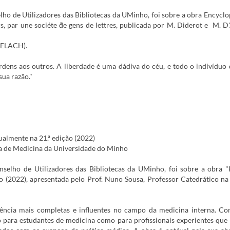
lho de Utilizadores das Bibliotecas da UMinho, foi sobre a obra Encyclo
rs, par une sociéte d̐e gens de lettres, publicada por M. Diderot e M. D
 (ELACH).
dens aos outros. A liberdade é uma dádiva do céu, e todo o indivídu
sua razão."
ualmente na 21.ª edição (2022)
la de Medicina da Universidade do Minho
selho de Utilizadores das Bibliotecas da UMinho, foi sobre a obra "
ção (2022), apresentada pelo Prof. Nuno Sousa, Professor Catedrático na
ncia mais completas e influentes no campo da medicina interna. Co
to para estudantes de medicina como para profissionais experientes qu