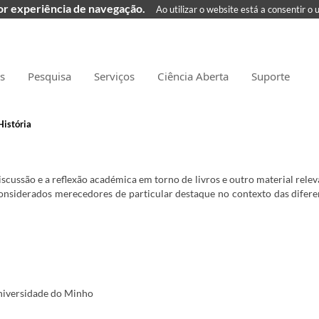
hor experiência de navegação.
Ao utilizar o website está a consentir o 
as
Pesquisa
Serviços
Ciência Aberta
Suporte
História
scussão e a reflexão académica em torno de livros e outro material relev
considerados merecedores de particular destaque no contexto das difer
Universidade do Minho