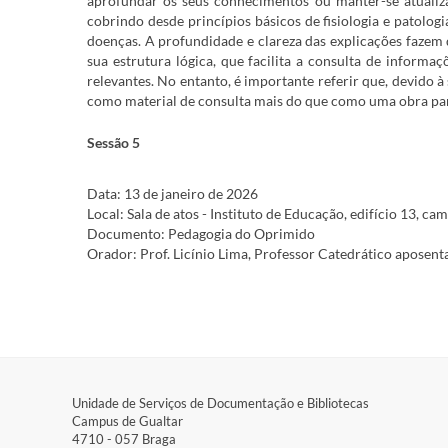
aprofundar os seus conhecimentos ou manter-se atualiz
cobrindo desde princípios básicos de fisiologia e patolo
doenças. A profundidade e clareza das explicações fazem 
sua estrutura lógica, que facilita a consulta de informaç
relevantes. No entanto, é importante referir que, devido à 
como material de consulta mais do que como uma obra para
Sessão 5
Data: 13 de janeiro de 2026
Local: Sala de atos - Instituto de Educação, edifício 13, ca
Documento: Pedagogia do Oprimido
Orador: Prof. Licínio Lima, Professor Catedrático aposent
Unidade de Serviços de Documentação e Bibliotecas
Campus de Gualtar​
4710 - ​057 Braga