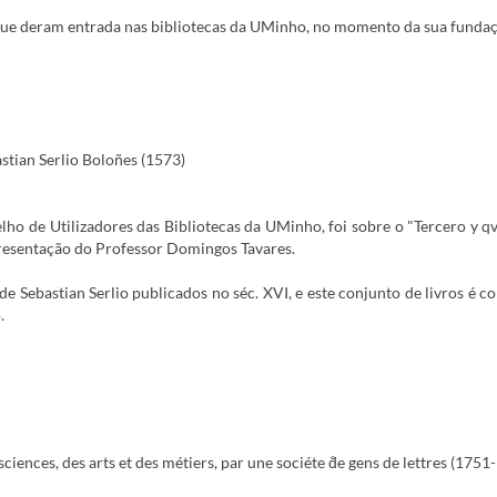
que deram entrada nas bibliotecas da UMinho, no momento da sua fundaç
stian Serlio Boloñes (1573)
ho de Utilizadores das Bibliotecas da UMinho, foi sobre o "Tercero y qv
apresentação do Professor Domingos Tavares.
" de Sebastian Serlio publicados no séc. XVI, e este conjunto de livros é 
.
ences, des arts et des métiers, par une sociéte d̐e gens de lettres (1751