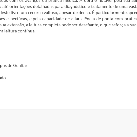
ados com os avanços da prática médica. A obra é notável pela sua ab
gia até orientações detalhadas para diagnóstico e tratamento de uma vas
deste livro um recurso valioso, apesar de denso. É particularmente apre
ões específicas, e pela capacidade de aliar ciência de ponta com prática
sua extensão, a leitura completa pode ser desafiante, o que reforça a sua
 leitura contínua.
mpus de Gualtar
ado