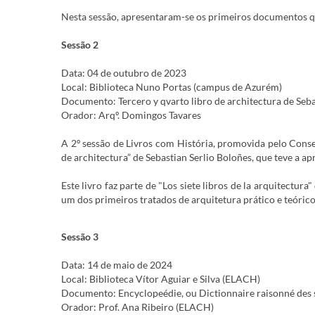
Nesta sessão, apresentaram-se os primeiros documentos 
Sessão 2
Data: 04 de outubro de 2023
Local: Biblioteca Nuno Portas (campus de Azurém)
Documento: Tercero y qvarto libro de architectura de Seba
Orador: Arqº. Domingos Tavares
A 2º sessão de Livros com História, promovida pelo Consel
de architectura” de Sebastian Serlio Boloñes, que teve a 
Este livro faz parte de "Los siete libros de la arquitectura
um dos primeiros tratados de arquitetura prático e teórico
Sessão 3
Data: 14 de maio de 2024
Local: Biblioteca Vítor Aguiar e Silva (ELACH)
Documento: Encyclopeédie, ou Dictionnaire raisonné des sci
Orador: Prof. Ana Ribeiro (ELACH)