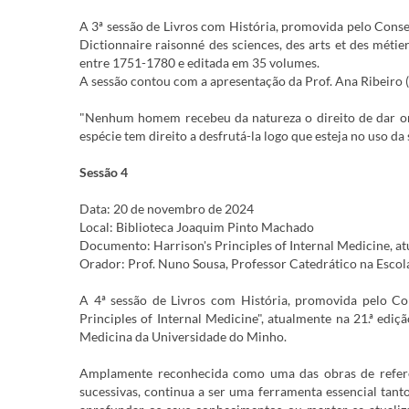
A 3ª sessão de Livros com História, promovida pelo Conse
Dictionnaire raisonné des sciences, des arts et des métie
entre 1751-1780 e editada em 35 volumes.
A sessão contou com a apresentação da Prof. Ana Ribeiro
"Nenhum homem recebeu da natureza o direito de dar or
espécie tem direito a desfrutá-la logo que esteja no uso da 
Sessão 4
Data: 20 de novembro de 2024
Local: Biblioteca Joaquim Pinto Machado
Documento: Harrison's Principles of Internal Medicine, at
Orador: Prof. Nuno Sousa, Professor Catedrático na Esco
A 4ª sessão de Livros com História, promovida pelo Con
Principles of Internal Medicine", atualmente na 21.ª edi
Medicina da Universidade do Minho.
Amplamente reconhecida como uma das obras de referê
sucessivas, continua a ser uma ferramenta essencial tan