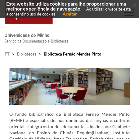
Este website utiliza cookies para lhe proporcionar uma
x
melhor experiência de navegação.
Ao utilizar o website está
Aceitar
a consentir o uso de cookies.
PT
>
Bibliotecas
>
Biblioteca Fernão Mendes Pinto
O fundo bibliográfico da Biblioteca Fernão Mendes Pinto
(BFMP) é
especializado nos domínios das línguas e culturas
orientais. Integra os fundos documentais doados por: Gabinete
Nacional do Ensino do Chinês. Pequim(Hanban); Instituto
Confúcio da UMinho; Japan Foundation; Embaixador João de