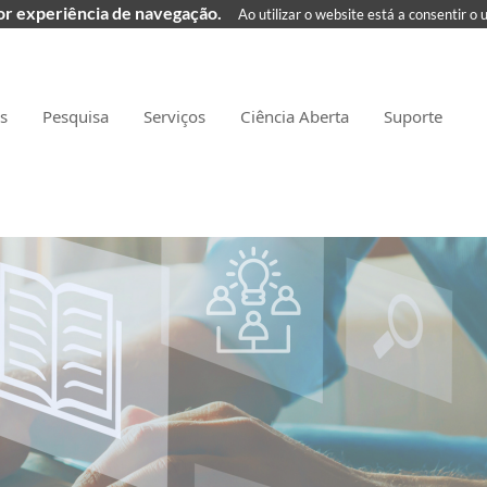
hor experiência de navegação.
Ao utilizar o website está a consentir o 
as
Pesquisa
Serviços
Ciência Aberta
Suporte