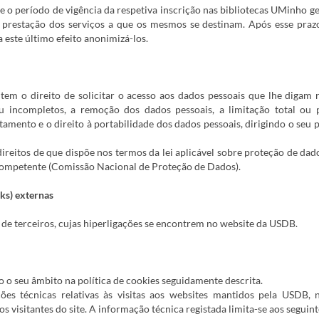
 o período de vigência da respetiva inscrição nas bibliotecas UMinho ge
prestação dos serviços a que os mesmos se destinam. Após esse praz
 este último efeito anonimizá-los.
 tem o direito de solicitar o acesso aos dados pessoais que lhe digam r
u incompletos, a remoção dos dados pessoais, a limitação total ou 
tamento e o direito à portabilidade dos dados pessoais, dirigindo o seu 
ireitos de que dispõe nos termos da lei aplicável sobre proteção de dad
competente (Comissão Nacional de Proteção de Dados).
ks) externas
s de terceiros, cujas hiperligações se encontrem no website da USDB.
 o seu âmbito na política de cookies seguidamente descrita.
ções técnicas relativas às visitas aos websites mantidos pela USDB,
s visitantes do site. A informação técnica registada limita-se aos seguint