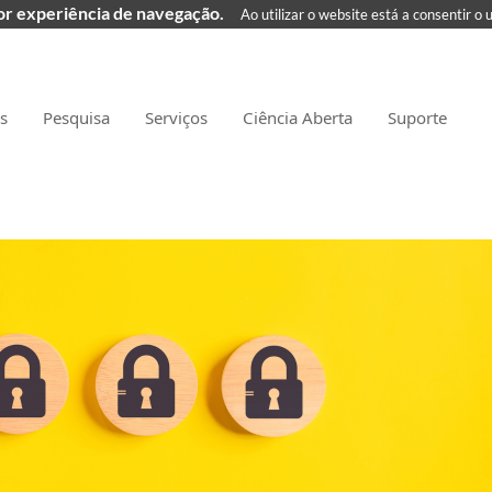
hor experiência de navegação.
Ao utilizar o website está a consentir o 
as
Pesquisa
Serviços
Ciência Aberta
Suporte