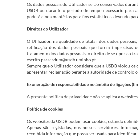
Os dados pessoais do Utilizador serão conservados durante
USDB ou durante o período de tempo necessário para a 
poderá ainda mantê-los para fins estatísticos, devendo para
Direitos do Utilizador
O Utilizador, na qualidade de titular dos dados pessoais,
retificação dos dados pessoais que forem imprecisos o
tratamento dos dados pessoais, o direito de se opor ao tra
escrito para: sdum@usdb.uminho.pt
Sempre que o Utilizador considere que a USDB violou os d
apresentar reclamação perante a autoridade de controlo 
Exoneração de responsabilidade no âmbito de ligações (lin
A presente política de privacidade não se aplica a website
Política de cookies
Os websites da USDB podem usar cookies, estando definido
Apenas são registadas, nos nossos servidores, informa
recolhida informação que possa ser usada para identificar o