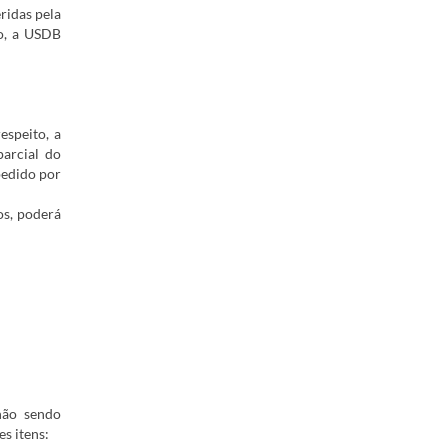
ridas pela
o, a USDB
espeito, a
parcial do
pedido por
os, poderá
 não sendo
es itens: