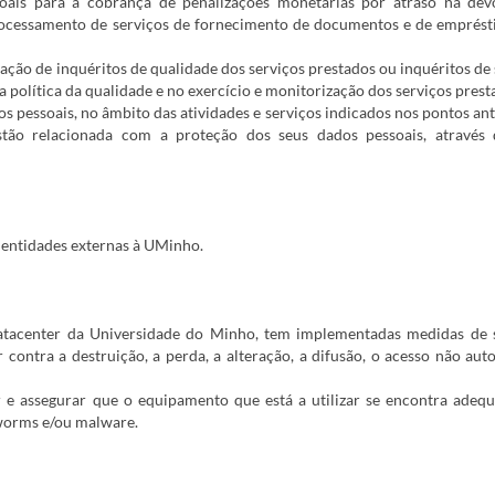
is para a cobrança de penalizações monetárias por atraso na dev
rocessamento de serviços de fornecimento de documentos e de emprést
ação de inquéritos de qualidade dos serviços prestados ou inquéritos de 
 política da qualidade e no exercício e monitorização dos serviços prest
 pessoais, no âmbito das atividades e serviços indicados nos pontos ant
tão relacionada com a proteção dos seus dados pessoais, através 
 entidades externas à UMinho.
atacenter da Universidade do Minho, tem implementadas medidas de 
 contra a destruição, a perda, a alteração, a difusão, o acesso não aut
ir e assegurar que o equipamento que está a utilizar se encontra ade
 worms e/ou malware.