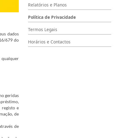
Relatórios e Planos
Política de Privacidade
Termos Legais
seus dados
016/679 do
Horários e Contactos
 qualquer
ho geridas
mpréstimo,
 registo e
rmação, de
através de