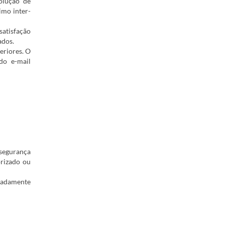
olução de
imo inter-
satisfação
ados.
eriores. O
do e-mail
segurança
orizado ou
quadamente