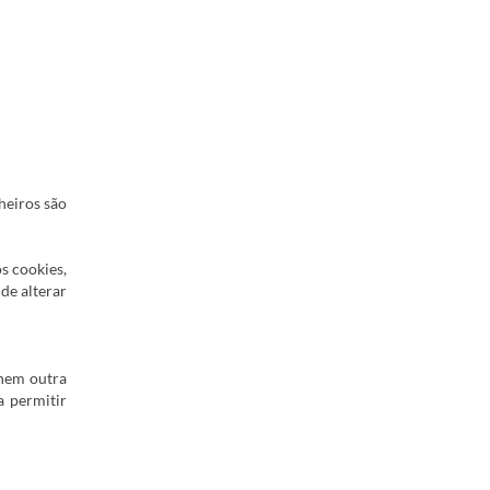
heiros são
s cookies,
de alterar
 nem outra
a permitir