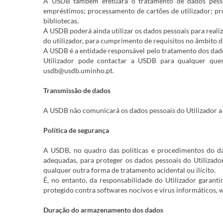
A USDB também efetuará o tratamento de dados pessoa
empréstimos; processamento de cartões de utilizador; p
bibliotecas.
A USDB poderá ainda utilizar os dados pessoais para realiz
do utilizador, para cumprimento de requisitos no âmbito da
A USDB é a entidade responsável pelo tratamento dos dados
Utilizador pode contactar a USDB para qualquer ques
usdb@usdb.uminho.pt.
Transmissão de dados
A USDB não comunicará os dados pessoais do Utilizador a
Política de segurança
A USDB, no quadro das políticas e procedimentos do d
adequadas, para proteger os dados pessoais do Utilizador
qualquer outra forma de tratamento acidental ou ilícito.
É, no entanto, da responsabilidade do Utilizador garant
protegido contra softwares nocivos e vírus informáticos,
Duração do armazenamento dos dados