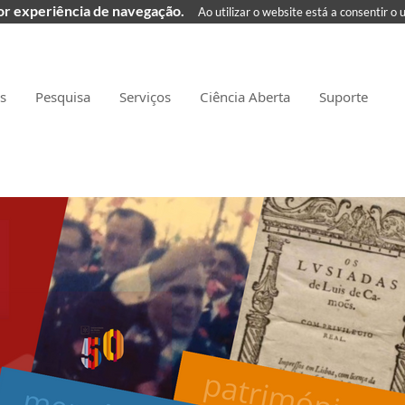
hor experiência de navegação.
Ao utilizar o website está a consentir o 
as
Pesquisa
Serviços
Ciência Aberta
Suporte